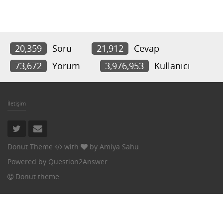
20,359
Soru
21,912
Cevap
73,672
Yorum
3,976,953
Kullanıcı
İletişim
Donut Theme
with
by
Amiya Sahu
Powered by
Question2Answer
Donut theme