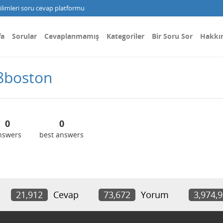
limleri soru cevap platformu
fa
Sorular
Cevaplanmamış
Kategoriler
Bir Soru Sor
Hakkı
8boston
0
0
nswers
best answers
21,912
Cevap
73,672
Yorum
3,974,