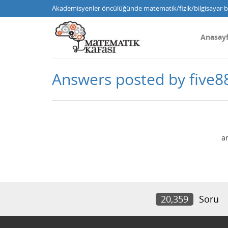
Akademisyenler öncülüğünde matematik/fizik/bilgisayar bi
Anasay
Answers posted by five8
a
20,359
Soru