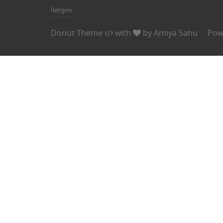
İletişim
Donut Theme
with
by
Amiya Sahu
Pow