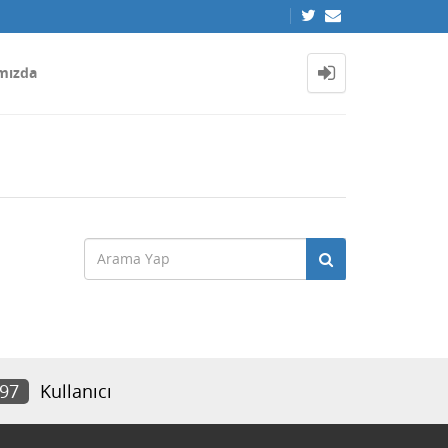
mızda
997
Kullanıcı