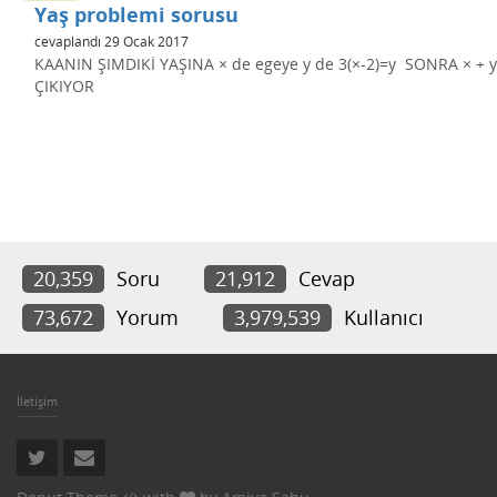
Yaş problemi sorusu
cevaplandı
29 Ocak 2017
KAANIN ŞIMDIKİ YAŞINA × de egeye y de 3(×-2)=y SONRA × + y
ÇIKIYOR
20,359
Soru
21,912
Cevap
73,672
Yorum
3,979,539
Kullanıcı
İletişim