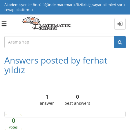
Akademisyenler öncülüğünde matematik/fizik/bilgisayar bilimleri soru
cevap platformu
Toggle
navigation
Answers posted by ferhat
yıldız
1
0
answer
best answers
0
votes