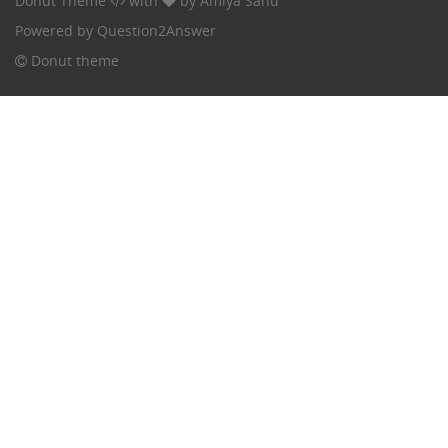
Donut Theme
with
by
Amiya Sahu
Powered by
Question2Answer
Donut theme