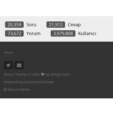
20,359
Soru
21,912
Cevap
73,672
Yorum
3,979,808
Kullanıcı
İletişim
Donut Theme
with
by
Amiya Sahu
Powered by
Question2Answer
Donut theme