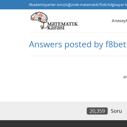
Akademisyenler öncülüğünde matematik/fizik/bilgisayar bi
Anasay
Answers posted by f8bet
a
20,359
Soru