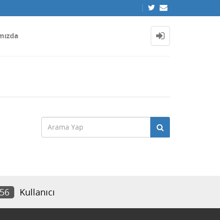
mızda
156
Kullanıcı