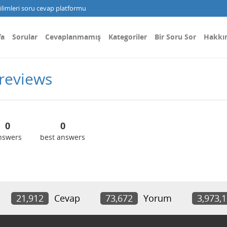
limleri soru cevap platformu
fa
Sorular
Cevaplanmamış
Kategoriler
Bir Soru Sor
Hakkı
reviews
0
0
nswers
best answers
21,912
Cevap
73,672
Yorum
3,973,