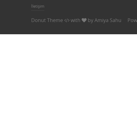
İletişim
Donut Theme
with
by
Amiya Sahu
Pow