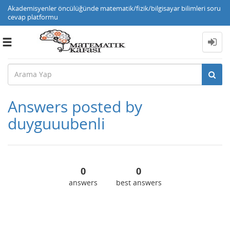
Akademisyenler öncülüğünde matematik/fizik/bilgisayar bilimleri soru
cevap platformu
Toggle
navigation
Answers posted by
duyguuubenli
0
0
answers
best answers