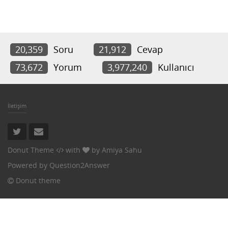
20,359
Soru
21,912
Cevap
73,672
Yorum
3,977,240
Kullanıcı
İletişim
Donut Theme
with
by
Amiya Sahu
Powered by
Question2Answer
Donut theme