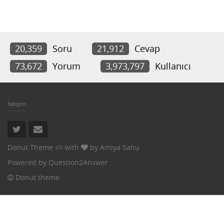
20,359
Soru
21,912
Cevap
73,672
Yorum
3,973,797
Kullanıcı
İletişim
Donut Theme
with
by
Amiya Sahu
Powered by
Question2Answer
Donut theme