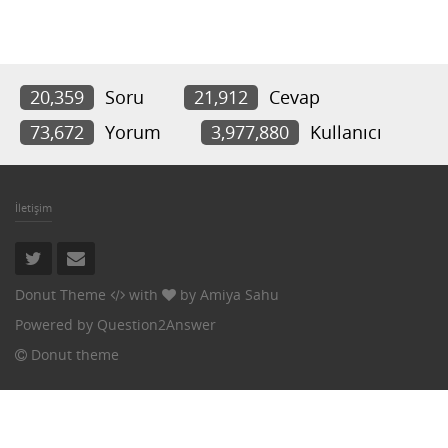
20,359
Soru
21,912
Cevap
73,672
Yorum
3,977,880
Kullanıcı
İletişim
Donut Theme
with
by
Amiya Sahu
Powered by
Question2Answer
Donut theme