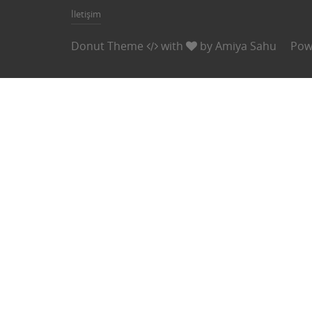
İletişim
Donut Theme
with
by
Amiya Sahu
Pow