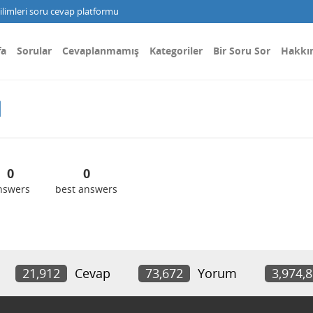
limleri soru cevap platformu
fa
Sorular
Cevaplanmamış
Kategoriler
Bir Soru Sor
Hakkı
d
0
0
nswers
best answers
21,912
Cevap
73,672
Yorum
3,974,