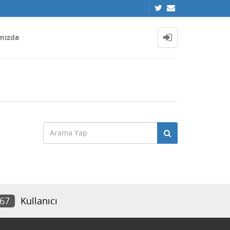
mızda
867
Kullanıcı