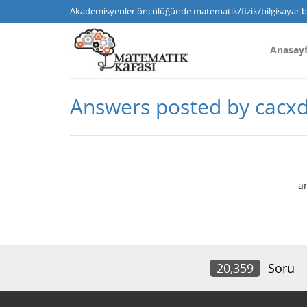
Akademisyenler öncülüğünde matematik/fizik/bilgisayar bi
Anasay
Answers posted by cacx
a
20,359
Soru