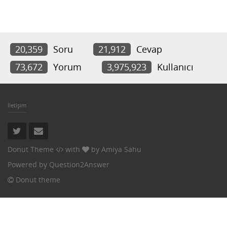
20,359
Soru
21,912
Cevap
73,672
Yorum
3,975,923
Kullanıcı
İletişim
Donut Theme
with
by
Amiya Sahu
Powered by
Question2Answer
Donut theme