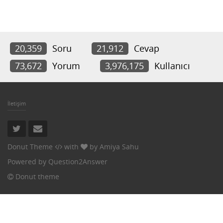
20,359
Soru
21,912
Cevap
73,672
Yorum
3,976,175
Kullanıcı
İletişim
Donut Theme
with
by
Amiya Sahu
Powered by
Question2Answer
Donut theme