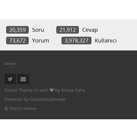
20,359
Soru
21,912
Cevap
73,672
Yorum
3,978,327
Kullanıcı
İletişim
Donut Theme
with
by
Amiya Sahu
Powered by
Question2Answer
Donut theme