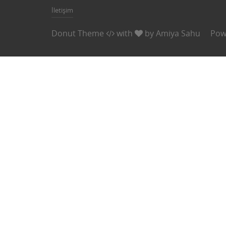
İletişim
Donut Theme
with
by
Amiya Sahu
Pow