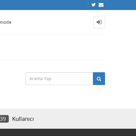
mızda
339
Kullanıcı