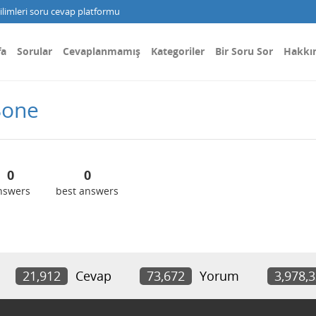
limleri soru cevap platformu
fa
Sorular
Cevaplanmamış
Kategoriler
Bir Soru Sor
Hakkı
8one
0
0
nswers
best answers
21,912
Cevap
73,672
Yorum
3,978,