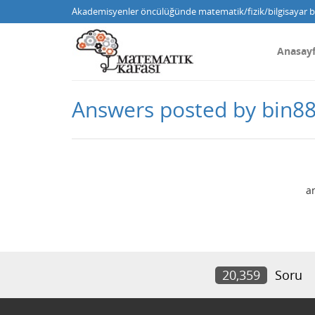
Akademisyenler öncülüğünde matematik/fizik/bilgisayar bi
Anasay
Answers posted by bin8
a
20,359
Soru