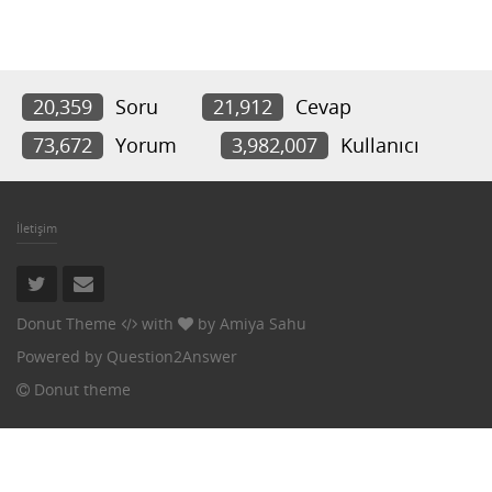
20,359
Soru
21,912
Cevap
73,672
Yorum
3,982,007
Kullanıcı
İletişim
Donut Theme
with
by
Amiya Sahu
Powered by
Question2Answer
Donut theme