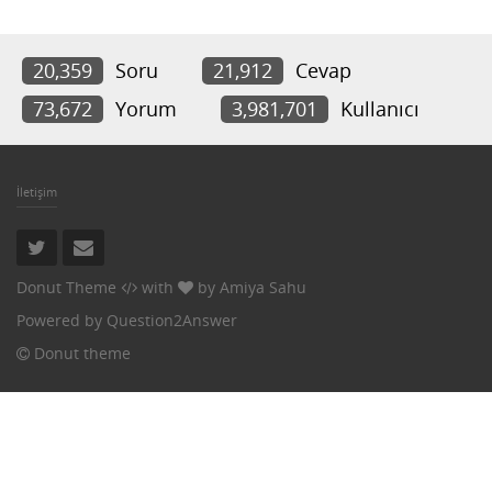
20,359
Soru
21,912
Cevap
73,672
Yorum
3,981,701
Kullanıcı
İletişim
Donut Theme
with
by
Amiya Sahu
Powered by
Question2Answer
Donut theme