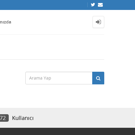
mızda
572
Kullanıcı