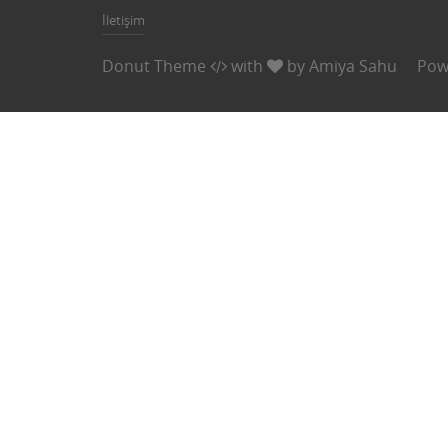
İletişim
Donut Theme
with
by
Amiya Sahu
Pow