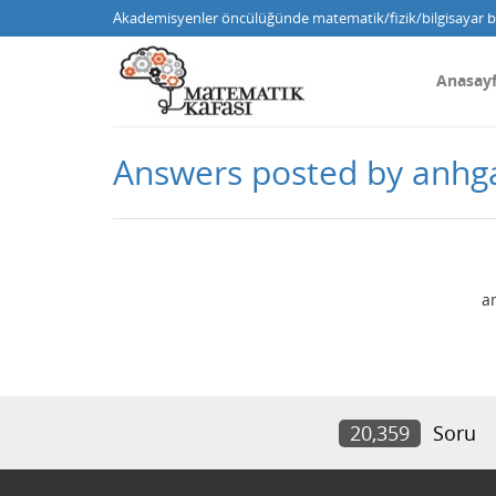
Akademisyenler öncülüğünde matematik/fizik/bilgisayar bi
Anasay
Answers posted by anhg
a
20,359
Soru