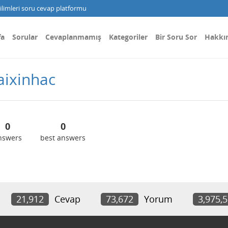
limleri soru cevap platformu
fa
Sorular
Cevaplanmamış
Kategoriler
Bir Soru Sor
Hakkı
aixinhac
0
0
nswers
best answers
21,912
Cevap
73,672
Yorum
3,975,