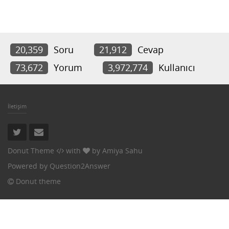
20,359
Soru
21,912
Cevap
73,672
Yorum
3,972,774
Kullanıcı
İletişim
Donut Theme
with
by
Amiya Sahu
Powered by
Question2Answer
Donut theme