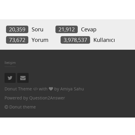
20,359
Soru
21,912
Cevap
73,672
Yorum
3,978,537
Kullanıcı
İletişim
Donut Theme
with
by
Amiya Sahu
Powered by
Question2Answer
Donut theme