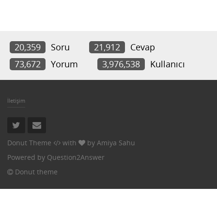
20,359
Soru
21,912
Cevap
73,672
Yorum
3,976,538
Kullanıcı
İletişim
Donut Theme
with
by
Amiya Sahu
Powered by
Question2Answer
Donut theme