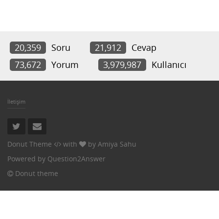
20,359
Soru
21,912
Cevap
73,672
Yorum
3,979,987
Kullanıcı
İletişim
Donut Theme
with
by
Amiya Sahu
Powered by
Question2Answer
Donut theme