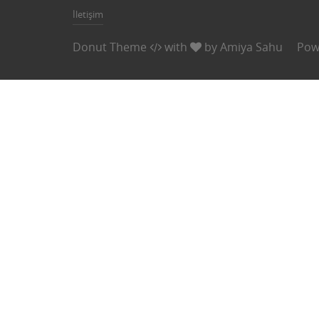
İletişim
Donut Theme
with
by
Amiya Sahu
Pow