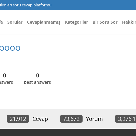
limleri soru cevap platformu
fa
Sorular
Cevaplanmamış
Kategoriler
Bir Soru Sor
Hakkı
ipooo
0
0
nswers
best answers
21,912
Cevap
73,672
Yorum
3,976,