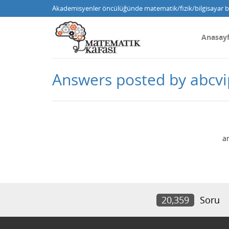
Akademisyenler öncülüğünde matematik/fizik/bilgisayar bi
Anasay
Answers posted by abcv
a
20,359
Soru