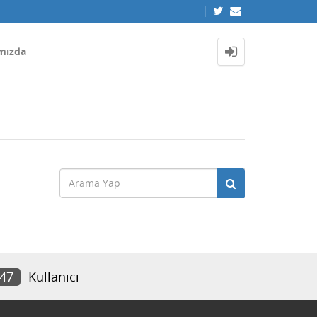
mızda
147
Kullanıcı