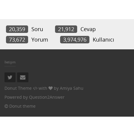
20,359
Soru
21,912
Cevap
73,672
Yorum
3,974,976
Kullanıcı
İletişim
Donut Theme
with
by
Amiya Sahu
Powered by
Question2Answer
Donut theme