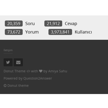
20,359
Soru
21,912
Cevap
73,672
Yorum
3,973,841
Kullanıcı
İletişim
Donut Theme
with
by
Amiya Sahu
Powered by
Question2Answer
Donut theme