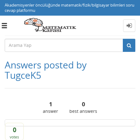
Akademisyenler öncülüğünde matematik/fizik/bilgisayar bilimleri soru
cevap platformu
Toggle
navigation
Answers posted by
TugceK5
1
0
answer
best answers
0
votes