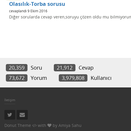
Olasılık-Torba sorusu
cevaplandı
9 Ekim 2016
Diğer sorularda cevap veren,soruyu çözen oldu mu bilmiyoru
20,359
Soru
21,912
Cevap
73,672
Yorum
3,979,808
Kullanıcı
İletişim
Donut Theme
with
by
Amiya Sahu