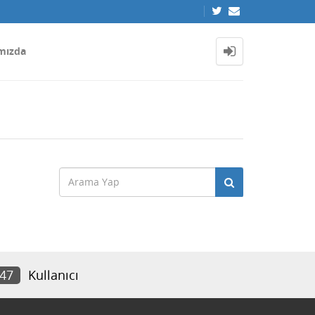
mızda
747
Kullanıcı