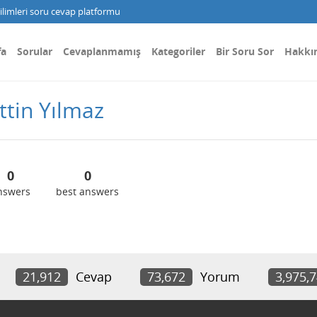
limleri soru cevap platformu
fa
Sorular
Cevaplanmamış
Kategoriler
Bir Soru Sor
Hakkı
ttin Yılmaz
0
0
nswers
best answers
21,912
Cevap
73,672
Yorum
3,975,