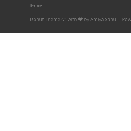
İletişim
Donut Theme
with
by
Amiya Sahu
Pow