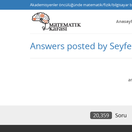
Akademisyenler öncülüğünde matematik/fizik/bilgisayar bi
Anasay
Answers posted by Seyfe
a
20,359
Soru