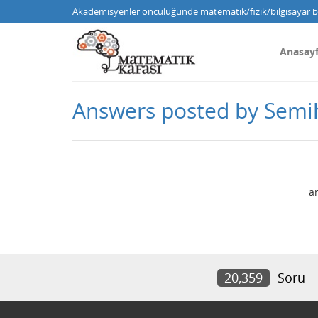
Akademisyenler öncülüğünde matematik/fizik/bilgisayar bi
Anasay
Answers posted by Semi
a
20,359
Soru