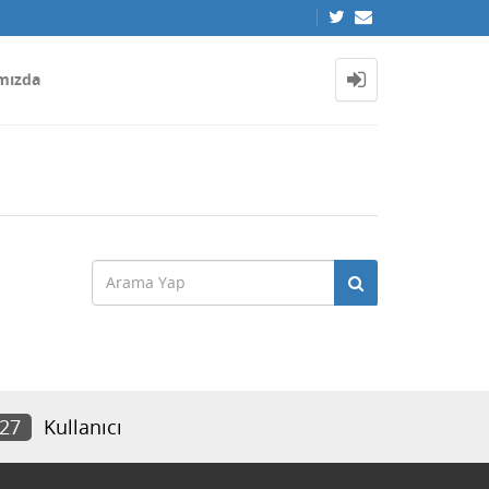
mızda
027
Kullanıcı