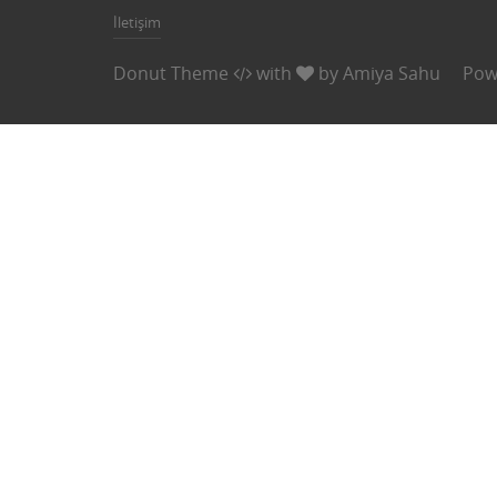
İletişim
Donut Theme
with
by
Amiya Sahu
Pow