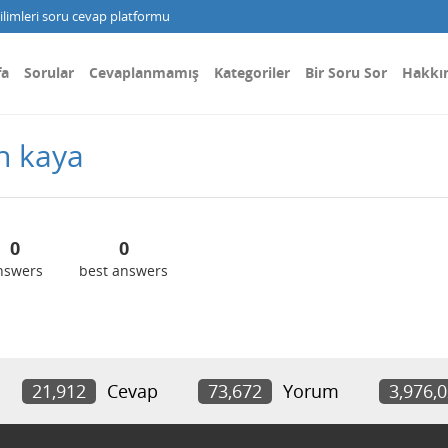
limleri soru cevap platformu
fa
Sorular
Cevaplanmamış
Kategoriler
Bir Soru Sor
Hakkı
h kaya
0
0
nswers
best answers
21,912
Cevap
73,672
Yorum
3,976,