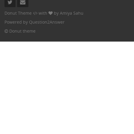
Donut Theme
with
by
Amiya Sahu
Powered by
Question2Answer
Donut theme