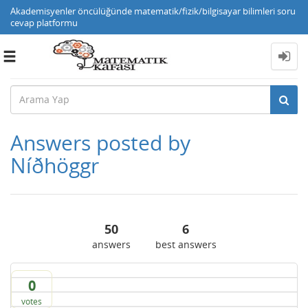
Akademisyenler öncülüğünde matematik/fizik/bilgisayar bilimleri soru
cevap platformu
Toggle
navigation
Answers posted by
Níðhöggr
50
6
answers
best answers
0
votes