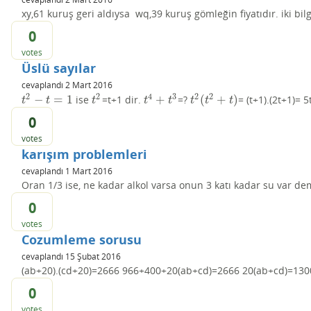
xy,61 kuruş geri aldıysa wq,39 kuruş gömleğin fiyatıdır. iki bil
0
votes
Üslü sayılar
cevaplandı
2 Mart 2016
2
2
4
3
2
2
−
=
1
+
(
+
)
ise
=t+1 dir.
=?
= (t+1).(2t+1)= 5
t
2
−
t
=
1
t
2
t
4
+
t
3
t
2
(
t
2
+
t
)
t
t
t
t
t
t
t
t
0
votes
karışım problemleri
cevaplandı
1 Mart 2016
Oran 1/3 ise, ne kadar alkol varsa onun 3 katı kadar su var deme
0
votes
Cozumleme sorusu
cevaplandı
15 Şubat 2016
(ab+20).(cd+20)=2666 966+400+20(ab+cd)=2666 20(ab+cd)=130
0
votes