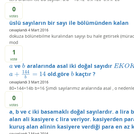
0
votes
üslü sayıların bir sayı ile bölümünden kalan
cevaplandı
4 Mart 2016
dokuza bölünebilme kuralından sayıyı bu hale getirsek (müra
mod
1
vote
ve
aralarında asal iki doğal sayıdır
a
b
E
K
O
K
(
a
,
a
b
E
K
O
144
+
=
14
old.göre
kaçtır ?
a
+
144
b
=
14
b
a
b
b
cevaplandı
3 Mart 2016
80+144=14b b=16 Şimdi sayılarımız aralarında asal , o nedenle
0
votes
a, b ve c iki basamaklı doğal sayılardır. a lira
alan ali kasiyere c lira veriyor. kasiyerden par
kuruş alan alinin kasiyere verdiği para en az k
cevaplandı
2 Mart 2016