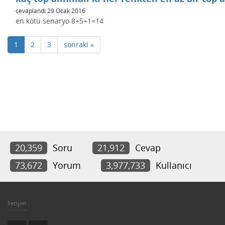
cevaplandı
29 Ocak 2016
en kötü senaryo 8+5+1=14
1
2
3
sonraki »
20,359
Soru
21,912
Cevap
73,672
Yorum
3,977,733
Kullanıcı
İletişim