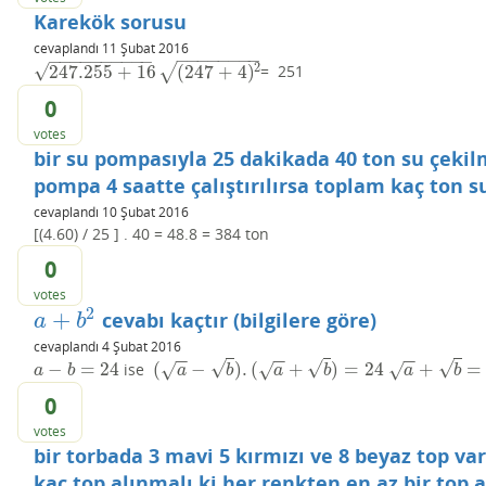
Karekök sorusu
cevaplandı
11 Şubat 2016
−
−
−
−
−
−
−
−
−
−
−
−
−
−
−
−
−
−
√
2
247.255
+
16
(
247
+
4
)
√
= 251
247.255
+
16
(
247
+
4
)
2
0
votes
bir su pompasıyla 25 dakikada 40 ton su çeki
pompa 4 saatte çalıştırılırsa toplam kaç ton s
cevaplandı
10 Şubat 2016
[(4.60) / 25 ] . 40 = 48.8 = 384 ton
0
votes
2
+
cevabı kaçtır (bilgilere göre)
a
+
b
2
a
b
cevaplandı
4 Şubat 2016
−
−
−
−
−
−
√
√
√
−
=
24
(
−
)
.
(
+
)
=
24
+
=
ise
√
√
√
a
−
b
=
24
(
a
−
b
)
.
(
a
+
b
)
=
24
a
+
b
=
6
a
b
a
b
a
b
a
b
0
votes
bir torbada 3 mavi 5 kırmızı ve 8 beyaz top var
kaç top alınmalı ki her renkten en az bir top 