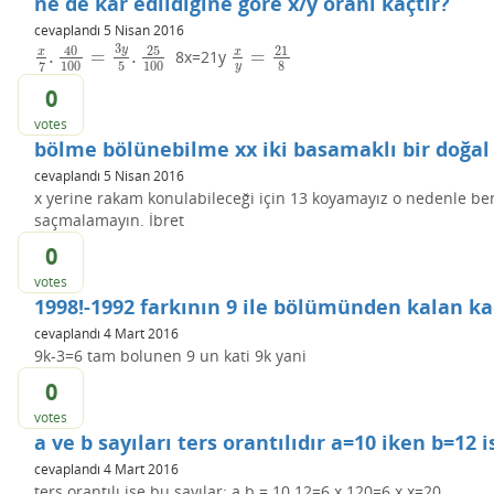
ne de kâr edildiğine göre x/y oranı kaçtır?
cevaplandı
5 Nisan 2016
3
y
40
25
21
x
x
.
=
.
=
8x=21y
x
7
.
40
100
=
3
y
5
.
25
100
x
y
=
21
8
100
5
100
8
7
y
0
votes
bölme bölünebilme xx iki basamaklı bir doğal 
cevaplandı
5 Nisan 2016
x yerine rakam konulabileceği için 13 koyamayız o nedenle b
saçmalamayın. İbret
0
votes
1998!-1992 farkının 9 ile bölümünden kalan ka
cevaplandı
4 Mart 2016
9k-3=6 tam bolunen 9 un kati 9k yani
0
votes
a ve b sayıları ters orantılıdır a=10 iken b=12 
cevaplandı
4 Mart 2016
ters orantılı ise bu sayılar: a.b = 10.12=6.x 120=6.x x=20