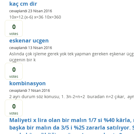
kaç cm dir
cevaplandı
23 Nisan 2016
10x=12.(x-6) x=36 10x=360
0
votes
eskenar ucgen
cevaplandı
13 Nisan 2016
Aslında çok işleme gerek yok tek yapman gereken eşkenar üçg
üçgenin bir k
0
votes
kombinasyon
cevaplandı
7 Nisan 2016
2 ayrı durum söz konusu; 1. 3n-2=n+2 buradan n=2 çıkar, aynı 
0
votes
Maliyeti x lira olan bir malın 1/7 si %40 kârla, 
başka bir malın da 3/5 i %25 zararla satılıyor.