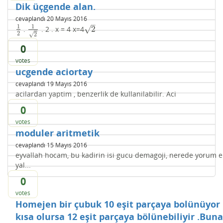
Dik üçgende alan.
cevaplandı
20 Mayıs 2016
–
1
1
√
2
.
. 2 . x = 4 x=4
1
2
1
2
2
2
√
2
0
votes
ucgende aciortay
cevaplandı
19 Mayıs 2016
acilardan yaptim , benzerlik de kullanilabilir. Aci
0
votes
moduler aritmetik
cevaplandı
15 Mayıs 2016
eyvallah hocam, bu kadirin isi gucu demagoji, nerede yorum eksi
yal...
0
votes
Homejen bir çubuk 10 eşit parçaya bolünüyor P
kısa olursa 12 eşit parçaya bölünebiliyir .Bu