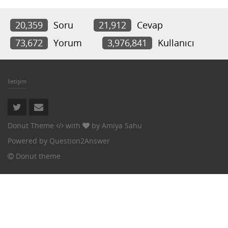
20,359
Soru
21,912
Cevap
73,672
Yorum
3,976,841
Kullanıcı
İletişim
Donut Theme
with
by
Amiya Sahu
Powered by
Question2Answer
Donut theme