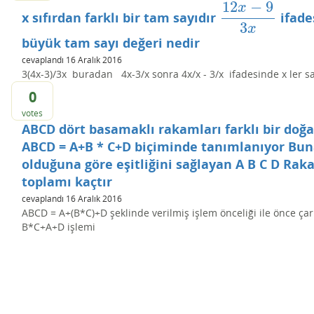
12
−
9
x
x sıfırdan farklı bir tam sayıdır
ifade
12
x
−
9
3
x
3
x
büyük tam sayı değeri nedir
cevaplandı
16 Aralık 2016
3(4x-3)/3x buradan 4x-3/x sonra 4x/x - 3/x ifadesinde x ler sad
0
votes
ABCD dört basamaklı rakamları farklı bir doğa
ABCD = A+B * C+D biçiminde tanımlanıyor Bun
olduğuna göre eşitliğini sağlayan A B C D Rak
toplamı kaçtır
cevaplandı
16 Aralık 2016
ABCD = A+(B*C)+D şeklinde verilmiş işlem önceliği ile önce ça
B*C+A+D işlemi