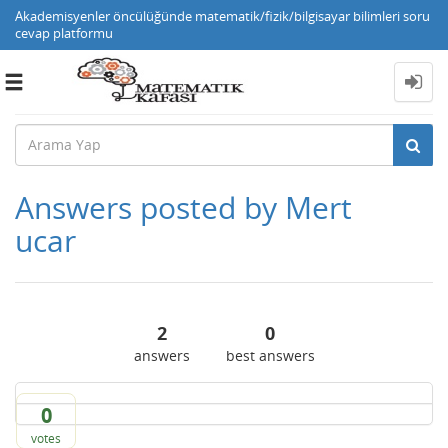
Akademisyenler öncülüğünde matematik/fizik/bilgisayar bilimleri soru
cevap platformu
Toggle
navigation
Answers posted by Mert
ucar
2
0
answers
best answers
0
votes