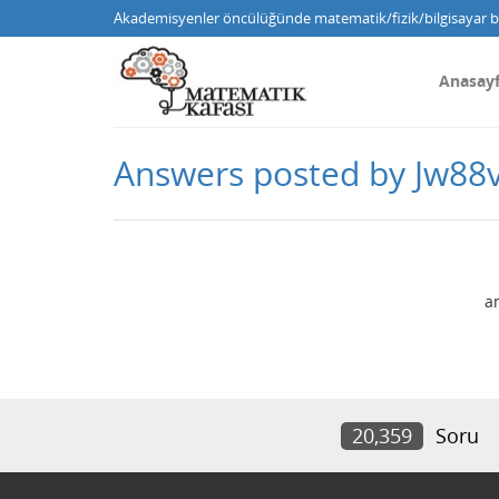
Akademisyenler öncülüğünde matematik/fizik/bilgisayar bi
Anasay
Answers posted by Jw88
a
20,359
Soru