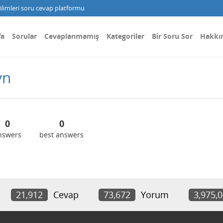
limleri soru cevap platformu
fa
Sorular
Cevaplanmamış
Kategoriler
Bir Soru Sor
Hakkı
vn
0
0
nswers
best answers
21,912
Cevap
73,672
Yorum
3,975,