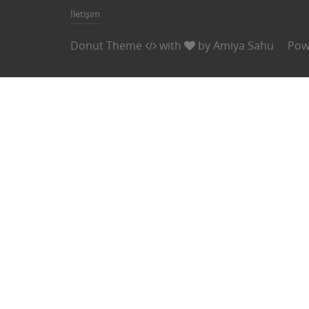
İletişim
Donut Theme
with
by
Amiya Sahu
Pow