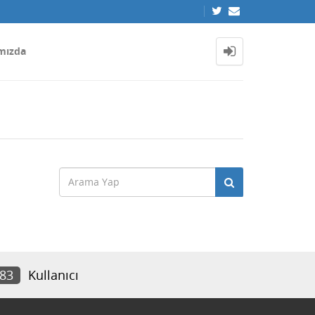
mızda
083
Kullanıcı