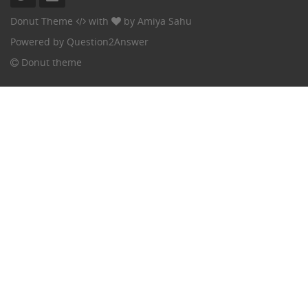
Donut Theme
with
by
Amiya Sahu
Powered by
Question2Answer
Donut theme