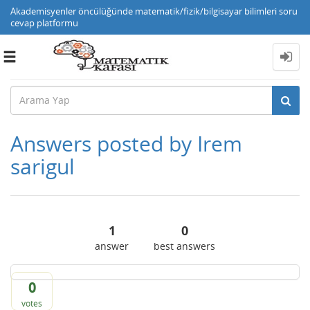
Akademisyenler öncülüğünde matematik/fizik/bilgisayar bilimleri soru
cevap platformu
Toggle
navigation
Answers posted by Irem
sarigul
1
0
answer
best answers
0
votes