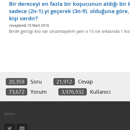
Bir dereceyi en fazla bir koşucunun aldığı bir
sadece (2n-1).yi geçerek (3n-9). olduğuna göre
kişi vardır?
cevaplandı
10 Mart 2016
Birde gectigi kisi var unutmayalim yani o 15.ise arkasnda 1 ki
20,359
Soru
21,912
Cevap
73,672
Yorum
3,976,932
Kullanıcı
İletişim