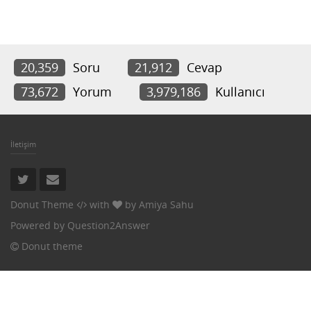
20,359
Soru
21,912
Cevap
73,672
Yorum
3,979,186
Kullanıcı
İletişim
Donut Theme
with
by
Amiya Sahu
Powered by
Question2Answer
Donut theme