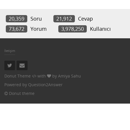
20,359
Soru
21,912
Cevap
73,672
Yorum
3,978,250
Kullanıcı
İletişim
Donut Theme
with
by
Amiya Sahu
Powered by
Question2Answer
Donut theme