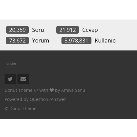
20,359
Soru
21,912
Cevap
73,672
Yorum
3,978,831
Kullanıcı
İletişim
Donut Theme
with
by
Amiya Sahu
Powered by
Question2Answer
Donut theme