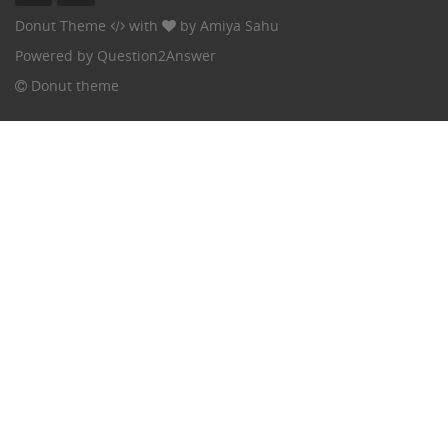
Donut Theme
with
by
Amiya Sahu
Powered by
Question2Answer
Donut theme