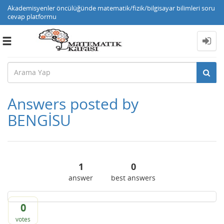
Akademisyenler öncülüğünde matematik/fizik/bilgisayar bilimleri soru
cevap platformu
Toggle
navigation
Answers posted by
BENGİSU
1
0
answer
best answers
0
votes