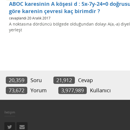
ABOC karesinin A köşesi d : 5x-7y-24=0 doğru
göre karenin çevresi kaç birimdir ?
cevaplandı
20 Aralık 2017
A noktasına dördüncü bölgede olduğundan dolayı A(a,-a) diye
yerleşt
20,359
Soru
21,912
Cevap
73,672
Yorum
3,977,989
Kullanıcı
İletişim