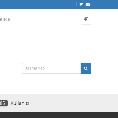
mızda
185
Kullanıcı