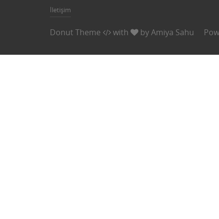
İletişim
Donut Theme
with
by
Amiya Sahu
Pow