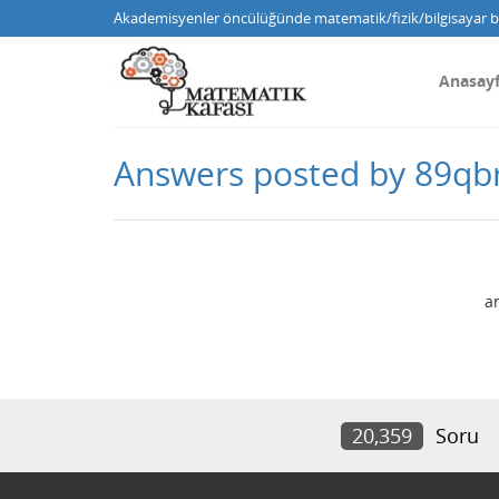
Akademisyenler öncülüğünde matematik/fizik/bilgisayar bi
Anasay
Answers posted by 89q
a
20,359
Soru