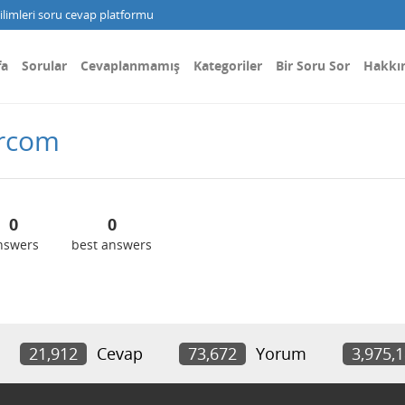
limleri soru cevap platformu
fa
Sorular
Cevaplanmamış
Kategoriler
Bir Soru Sor
Hakkı
brcom
0
0
nswers
best answers
21,912
Cevap
73,672
Yorum
3,975,