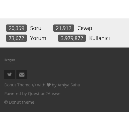
20,359
Soru
21,912
Cevap
73,672
Yorum
3,979,872
Kullanıcı
İletişim
Donut Theme
with
by
Amiya Sahu
Powered by
Question2Answer
Donut theme