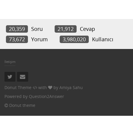
20,359
Soru
21,912
Cevap
73,672
Yorum
3,980,020
Kullanıcı
İletişim
Donut Theme
with
by
Amiya Sahu
Powered by
Question2Answer
Donut theme