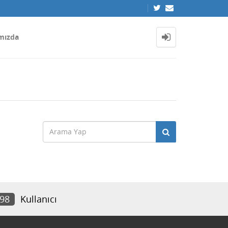
mızda
598
Kullanıcı