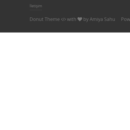
İletişim
Donut Theme
with
by
Amiya Sahu
Pow