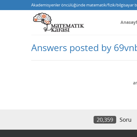
Akademisyenler öncülüğünde matematik/fizik/bilgisayar bi
Anasay
Answers posted by 69vn
a
20,359
Soru