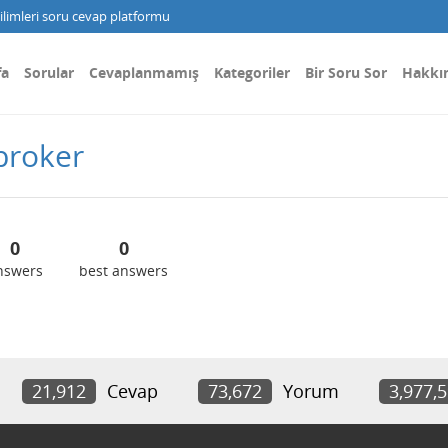
limleri soru cevap platformu
fa
Sorular
Cevaplanmamış
Kategoriler
Bir Soru Sor
Hakkı
broker
0
0
nswers
best answers
21,912
Cevap
73,672
Yorum
3,977,