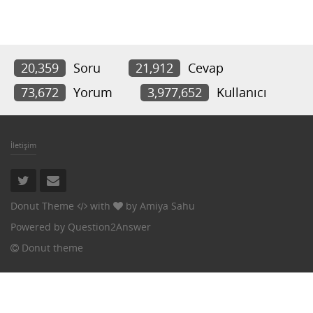
20,359
Soru
21,912
Cevap
73,672
Yorum
3,977,652
Kullanıcı
İletişim
Donut Theme
with
by
Amiya Sahu
Powered by
Question2Answer
Donut theme