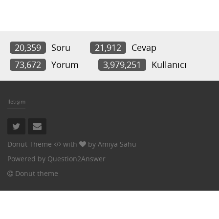
20,359
Soru
21,912
Cevap
73,672
Yorum
3,979,251
Kullanıcı
İletişim
Donut Theme
with
by
Amiya Sahu
Powered by
Question2Answer
Donut theme