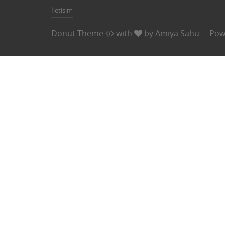
İletişim
Donut Theme
with
by
Amiya Sahu
Pow