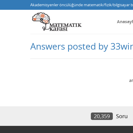
Akademisyenler öncülüğünde matematik/fizik/bilgisayar bi
Anasay
Answers posted by 33wi
a
20,359
Soru