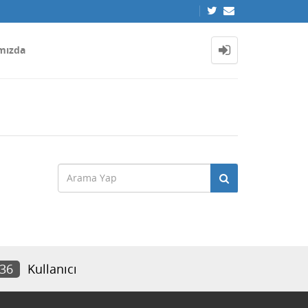
mızda
836
Kullanıcı