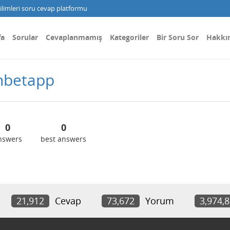
limleri soru cevap platformu
fa
Sorular
Cevaplanmamış
Kategoriler
Bir Soru Sor
Hakkı
nbetapp
0
0
nswers
best answers
21,912
Cevap
73,672
Yorum
3,974,