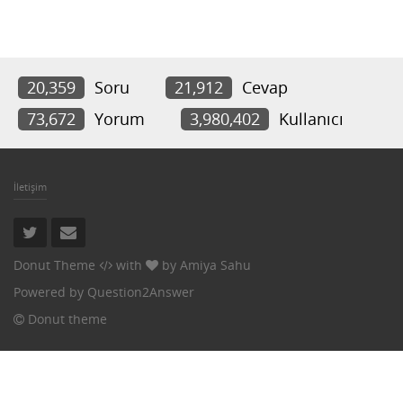
20,359
Soru
21,912
Cevap
73,672
Yorum
3,980,402
Kullanıcı
İletişim
Donut Theme
with
by
Amiya Sahu
Powered by
Question2Answer
Donut theme