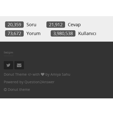
20,359
Soru
21,912
Cevap
73,672
Yorum
3,980,538
Kullanıcı
İletişim
Donut Theme
with
by
Amiya Sahu
Powered by
Question2Answer
Donut theme