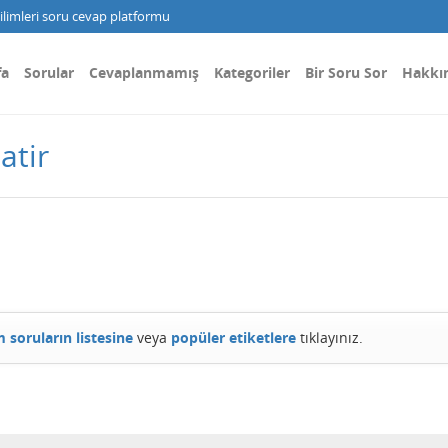
limleri soru cevap platformu
fa
Sorular
Cevaplanmamış
Kategoriler
Bir Soru Sor
Hakkı
atir
 soruların listesine
veya
popüler etiketlere
tıklayınız.