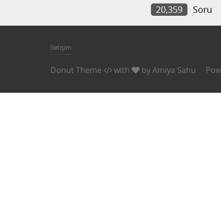
20,359
Soru
İletişim
Donut Theme
with
by
Amiya Sahu
Pow