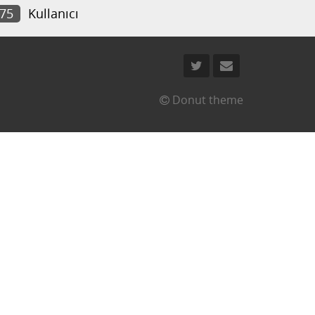
475
Kullanıcı
Donut theme