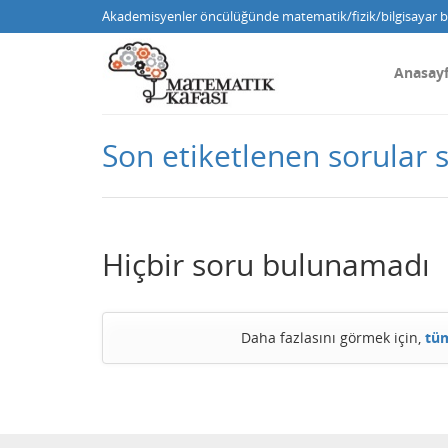
Akademisyenler öncülüğünde matematik/fizik/bilgisayar bi
Anasay
Son etiketlenen sorular s
Hiçbir soru bulunamadı
Daha fazlasını görmek için,
tüm