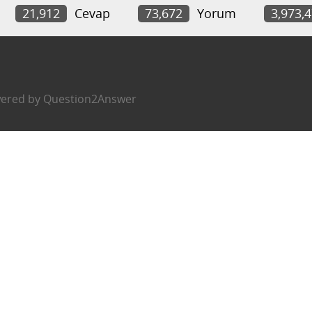
21,912
Cevap
73,672
Yorum
3,973,
ered by
Question2Answer