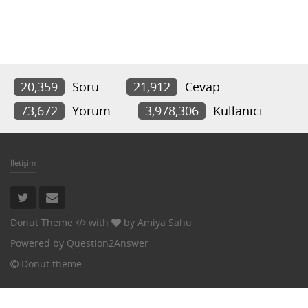
20,359
Soru
21,912
Cevap
73,672
Yorum
3,978,306
Kullanıcı
İletişim
Donut Theme
with
by
Amiya Sahu
Powered by
Question2Answer
Donut theme