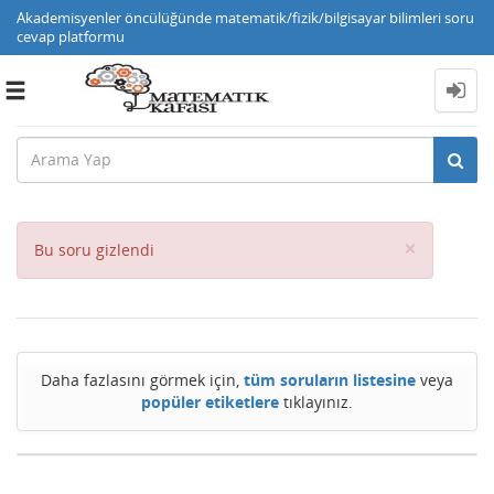
Akademisyenler öncülüğünde matematik/fizik/bilgisayar bilimleri soru
cevap platformu
Toggle
navigation
Close
×
Bu soru gizlendi
Daha fazlasını görmek için,
tüm soruların listesine
veya
popüler etiketlere
tıklayınız.