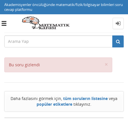
Akademisyenler öncülüğünde matematik/fizik/bilgisayar bilimleri soru
cevap platformu
Toggle
navigation
Close
×
Bu soru gizlendi
Daha fazlasını görmek için,
tüm soruların listesine
veya
popüler etiketlere
tıklayınız.