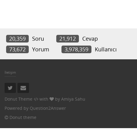
20,359
Soru
21,912
Cevap
73,672
Yorum
3,978,359
Kullanıcı
İletişim
Donut Theme
with
by
Amiya Sahu
Powered by
Question2Answer
Donut theme