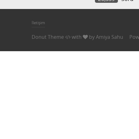
İletişim
Donut Theme
with
by
Amiya Sahu
Pow