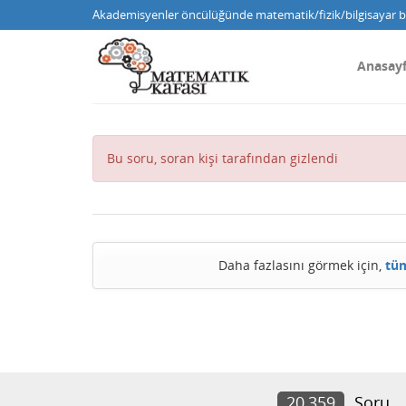
Akademisyenler öncülüğünde matematik/fizik/bilgisayar bi
Anasay
Bu soru, soran kişi tarafından gizlendi
Daha fazlasını görmek için,
tüm
20,359
Soru