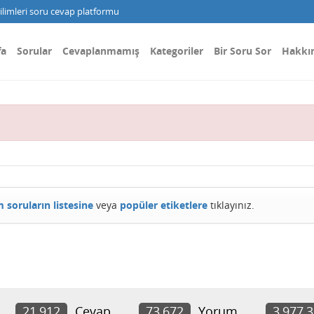
limleri soru cevap platformu
fa
Sorular
Cevaplanmamış
Kategoriler
Bir Soru Sor
Hakkı
 soruların listesine
veya
popüler etiketlere
tıklayınız.
21,912
Cevap
73,672
Yorum
3,977,