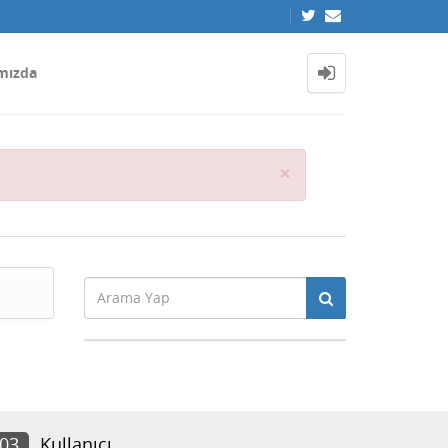
mızda
Close
×
303
Kullanıcı