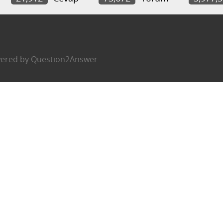
ered by
Question2Answer