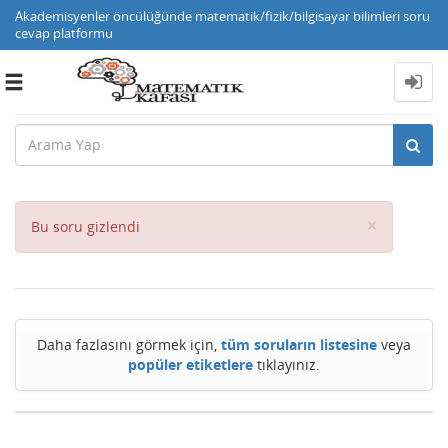
Akademisyenler öncülüğünde matematik/fizik/bilgisayar bilimleri soru
cevap platformu
Toggle
navigation
Close
×
Bu soru gizlendi
Daha fazlasını görmek için,
tüm soruların listesine
veya
popüler etiketlere
tıklayınız.