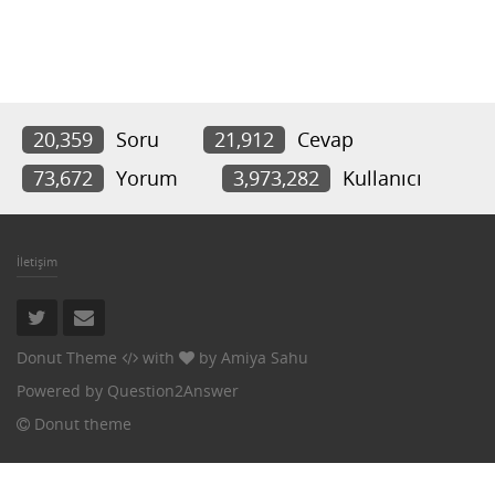
20,359
Soru
21,912
Cevap
73,672
Yorum
3,973,282
Kullanıcı
İletişim
Donut Theme
with
by
Amiya Sahu
Powered by
Question2Answer
Donut theme