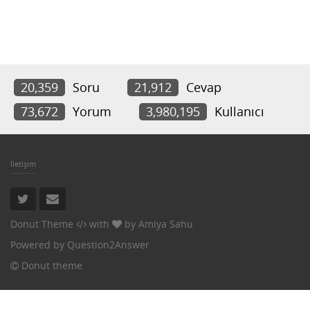
20,359
Soru
21,912
Cevap
73,672
Yorum
3,980,195
Kullanıcı
İletişim
Donut Theme
with
by
Amiya Sahu
Powered by
Question2Answer
Donut theme