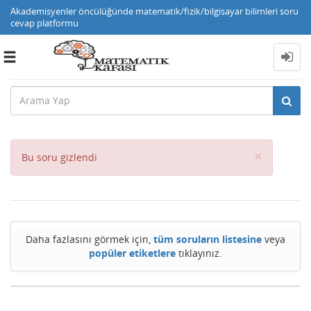
Akademisyenler öncülüğünde matematik/fizik/bilgisayar bilimleri soru
cevap platformu
Toggle
navigation
Close
×
Bu soru gizlendi
Daha fazlasını görmek için,
tüm soruların listesine
veya
popüler etiketlere
tıklayınız.