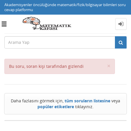
Akademisyenler öncülüğünde matematik/fizik/bilgisayar bilimleri soru
cevap platformu
Toggle
navigation
Close
×
Bu soru, soran kişi tarafından gizlendi
Daha fazlasını görmek için,
tüm soruların listesine
veya
popüler etiketlere
tıklayınız.