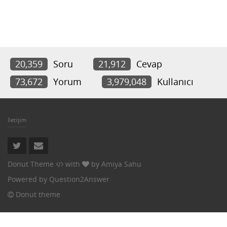
20,359
Soru
21,912
Cevap
73,672
Yorum
3,979,048
Kullanıcı
İletişim
Donut Theme
with
by
Amiya Sahu
Powered by
Question2Answer
Donut theme